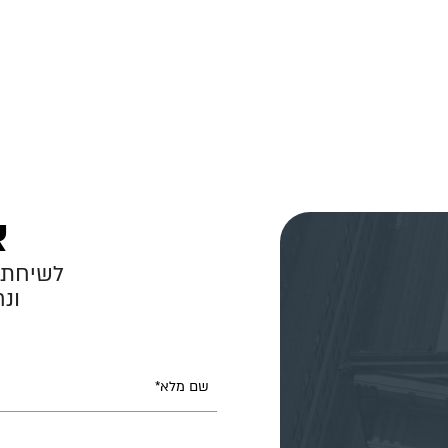
צ
לשיחת 
ונ