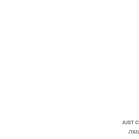
רונות התביעה הקטנה ומציג את המיזם JUST CLICK
קטנה.