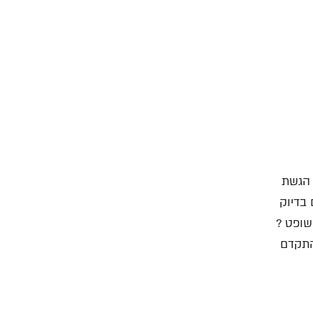
 הגשת
פט. JUSTCLICK הוא מיזם בדיוק
שופט ?
התקדם