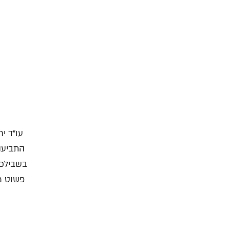
עו"ד י
בשבילכם
פשוט מ